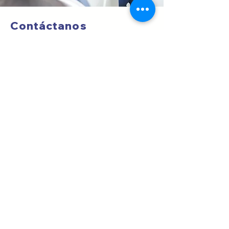
Contáctanos
Si tienes dudas, por favor
escríbenos un mensaje o llámanos al
6550-8494
.
Ubicación
Consultorios San Fernando
Torre Sur, piso 2.
Consultorios 2 y 3.
Optometría Clínica
Nuestro examan de la vista o
consulta de optometría clínica
incluye 9 pruebas y un informe con